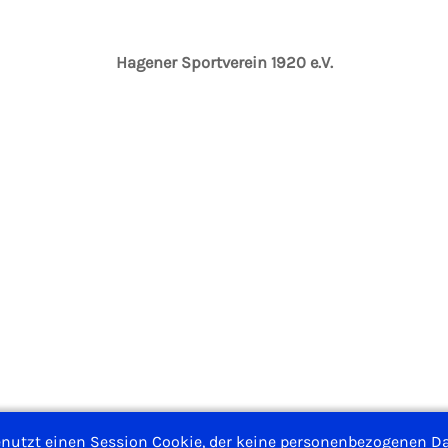
Hagener Sportverein 1920 e.V.
enutzt einen Session Cookie, der keine personenbezogenen Da