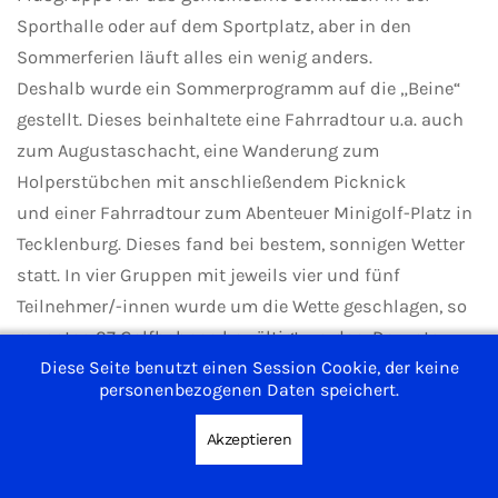
Sporthalle oder auf dem Sportplatz, aber in den
Sommerferien läuft alles ein wenig anders.
Deshalb wurde ein Sommerprogramm auf die „Beine“
gestellt. Dieses beinhaltete eine Fahrradtour u.a. auch
zum Augustaschacht, eine Wanderung zum
Holperstübchen mit anschließendem Picknick
und einer Fahrradtour zum Abenteuer Minigolf-Platz in
Tecklenburg. Dieses fand bei bestem, sonnigen Wetter
statt. In vier Gruppen mit jeweils vier und fünf
Teilnehmer/-innen wurde um die Wette geschlagen, so
mussten 27 Golfbahnen bewältigt werden. Darunter
Diese Seite benutzt einen Session Cookie, der keine
befanden sich ein Tecklenburger Hexenpfad, der
personenbezogenen Daten speichert.
Lengericher Canyon, der Biergarten, der Hermannsweg,
der Billard Parcours uvm. Für alle Sportlichen war das
Akzeptieren
ein riesen Spaß. Das Trainingsziel, die Natur zu
genießen,