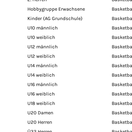
Hobbygruppe Erwachsene
Basketba
Kinder (AG Grundschule)
Basketba
U10 männlich
Basketba
U10 weiblich
Basketba
U12 männlich
Basketba
U12 weiblich
Basketba
U14 männlich
Basketba
U14 weiblich
Basketba
U16 männlich
Basketba
U16 weiblich
Basketba
U18 weiblich
Basketba
U20 Damen
Basketba
U20 Herren
Basketba
Ü32 Herren
Basketba