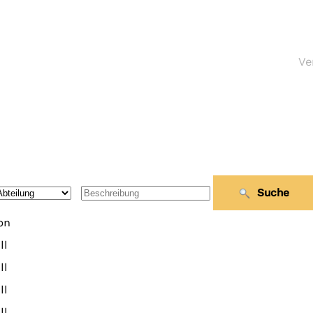
Ve
Suche
on
ll
ll
ll
ll