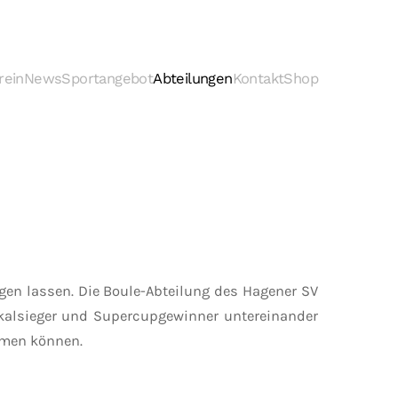
rein
News
Sportangebot
Abteilungen
Kontakt
Shop
olgen lassen. Die Boule-Abteilung des Hagener SV
okalsieger und Supercupgewinner untereinander
ehmen können.